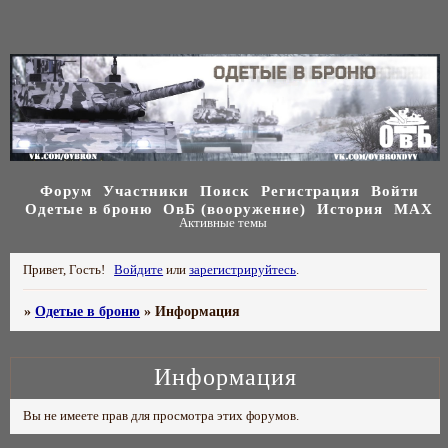
Форум
Участники
Поиск
Регистрация
Войти
Одетые в броню
ОвБ (вооружение)
История
МАХ
Активные темы
Привет, Гость!
Войдите
или
зарегистрируйтесь
.
»
Одетые в броню
»
Информация
Информация
Вы не имеете прав для просмотра этих форумов.