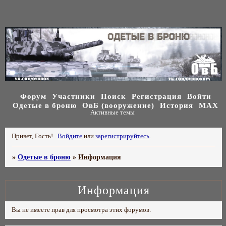
Форум
Участники
Поиск
Регистрация
Войти
Одетые в броню
ОвБ (вооружение)
История
МАХ
Активные темы
Привет, Гость!
Войдите
или
зарегистрируйтесь
.
»
Одетые в броню
»
Информация
Информация
Вы не имеете прав для просмотра этих форумов.