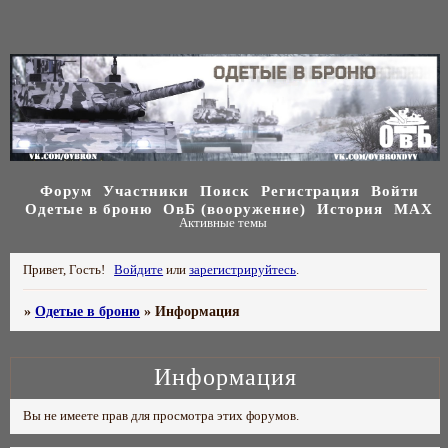
Форум
Участники
Поиск
Регистрация
Войти
Одетые в броню
ОвБ (вооружение)
История
МАХ
Активные темы
Привет, Гость!
Войдите
или
зарегистрируйтесь
.
»
Одетые в броню
»
Информация
Информация
Вы не имеете прав для просмотра этих форумов.