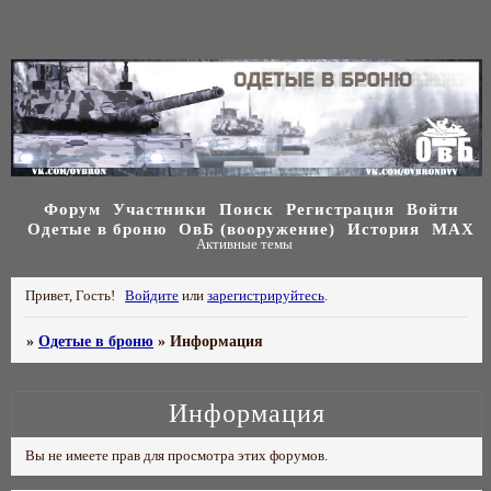
Форум
Участники
Поиск
Регистрация
Войти
Одетые в броню
ОвБ (вооружение)
История
МАХ
Активные темы
Привет, Гость!
Войдите
или
зарегистрируйтесь
.
»
Одетые в броню
»
Информация
Информация
Вы не имеете прав для просмотра этих форумов.