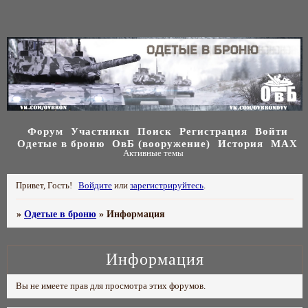
Форум
Участники
Поиск
Регистрация
Войти
Одетые в броню
ОвБ (вооружение)
История
МАХ
Активные темы
Привет, Гость!
Войдите
или
зарегистрируйтесь
.
»
Одетые в броню
»
Информация
Информация
Вы не имеете прав для просмотра этих форумов.