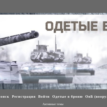
оиск
Регистрация
Войти
Одетые в броню
ОвБ (воору
Активные темы