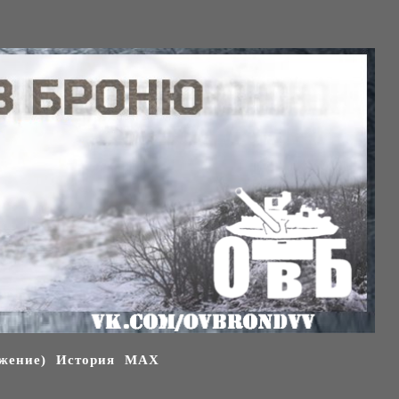
жение)
История
МАХ