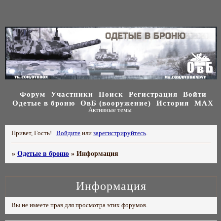
Форум
Участники
Поиск
Регистрация
Войти
Одетые в броню
ОвБ (вооружение)
История
МАХ
Активные темы
Привет, Гость!
Войдите
или
зарегистрируйтесь
.
»
Одетые в броню
»
Информация
Информация
Вы не имеете прав для просмотра этих форумов.