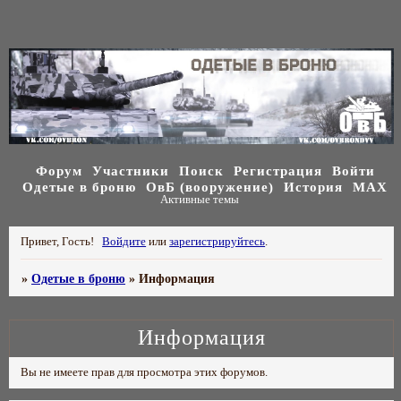
Форум
Участники
Поиск
Регистрация
Войти
Одетые в броню
ОвБ (вооружение)
История
МАХ
Активные темы
Привет, Гость!
Войдите
или
зарегистрируйтесь
.
»
Одетые в броню
»
Информация
Информация
Вы не имеете прав для просмотра этих форумов.