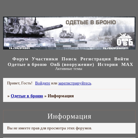
Форум
Участники
Поиск
Регистрация
Войти
Одетые в броню
ОвБ (вооружение)
История
МАХ
Активные темы
Привет, Гость!
Войдите
или
зарегистрируйтесь
.
»
Одетые в броню
»
Информация
Информация
Вы не имеете прав для просмотра этих форумов.