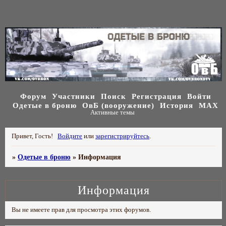
Форум
Участники
Поиск
Регистрация
Войти
Одетые в броню
ОвБ (вооружение)
История
МАХ
Активные темы
Привет, Гость!
Войдите
или
зарегистрируйтесь
.
»
Одетые в броню
»
Информация
Информация
Вы не имеете прав для просмотра этих форумов.