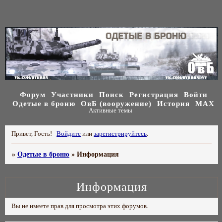
Форум
Участники
Поиск
Регистрация
Войти
Одетые в броню
ОвБ (вооружение)
История
МАХ
Активные темы
Привет, Гость!
Войдите
или
зарегистрируйтесь
.
»
Одетые в броню
»
Информация
Информация
Вы не имеете прав для просмотра этих форумов.