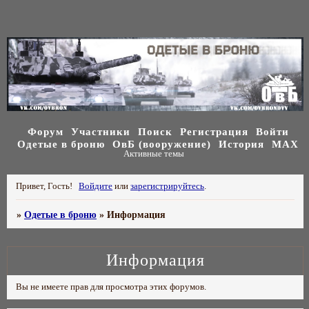
Форум
Участники
Поиск
Регистрация
Войти
Одетые в броню
ОвБ (вооружение)
История
МАХ
Активные темы
Привет, Гость!
Войдите
или
зарегистрируйтесь
.
»
Одетые в броню
»
Информация
Информация
Вы не имеете прав для просмотра этих форумов.