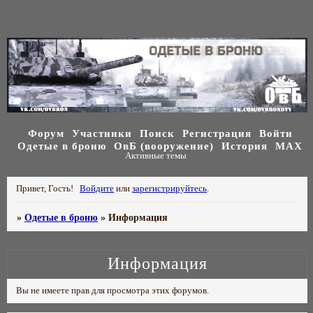
Форум
Участники
Поиск
Регистрация
Войти
Одетые в броню
ОвБ (вооружение)
История
МАХ
Активные темы
Привет, Гость!
Войдите
или
зарегистрируйтесь
.
»
Одетые в броню
»
Информация
Информация
Вы не имеете прав для просмотра этих форумов.