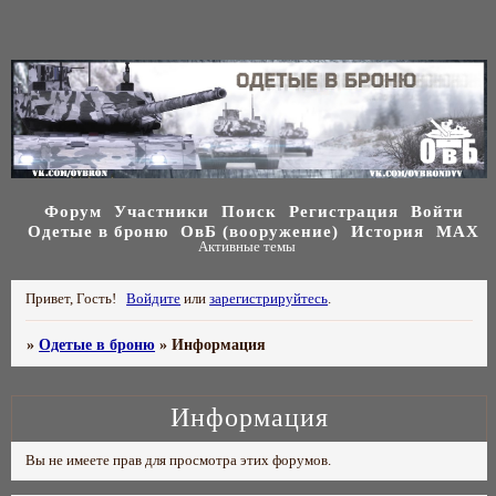
Форум
Участники
Поиск
Регистрация
Войти
Одетые в броню
ОвБ (вооружение)
История
МАХ
Активные темы
Привет, Гость!
Войдите
или
зарегистрируйтесь
.
»
Одетые в броню
»
Информация
Информация
Вы не имеете прав для просмотра этих форумов.