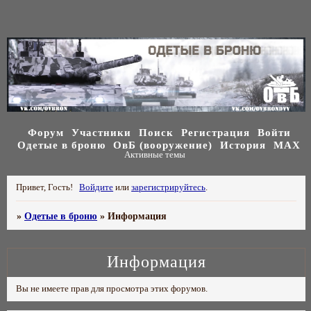
Форум
Участники
Поиск
Регистрация
Войти
Одетые в броню
ОвБ (вооружение)
История
МАХ
Активные темы
Привет, Гость!
Войдите
или
зарегистрируйтесь
.
»
Одетые в броню
»
Информация
Информация
Вы не имеете прав для просмотра этих форумов.