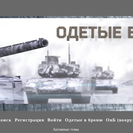
оиск
Регистрация
Войти
Одетые в броню
ОвБ (воору
Активные темы