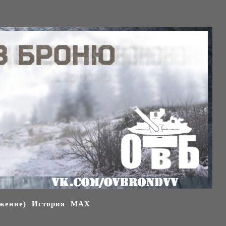
жение)
История
МАХ