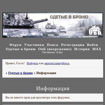
Форум
Участники
Поиск
Регистрация
Войти
Одетые в броню
ОвБ (вооружение)
История
МАХ
Активные темы
Привет, Гость!
Войдите
или
зарегистрируйтесь
.
»
Одетые в броню
»
Информация
Информация
Вы не имеете прав для просмотра этих форумов.