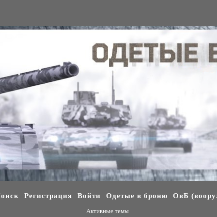
оиск
Регистрация
Войти
Одетые в броню
ОвБ (воору
Активные темы