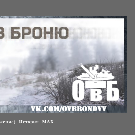
жение)
История
МАХ