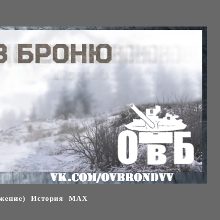
жение)
История
МАХ