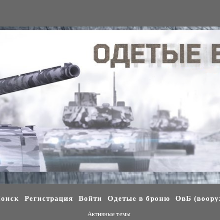
оиск
Регистрация
Войти
Одетые в броню
ОвБ (воору
Активные темы