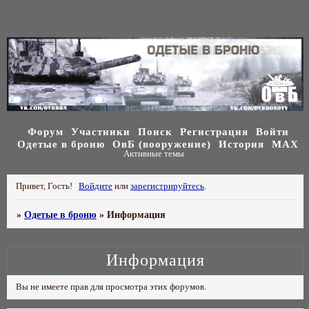
Форум
Участники
Поиск
Регистрация
Войти
Одетые в броню
ОвБ (вооружение)
История
МАХ
Активные темы
Привет, Гость!
Войдите
или
зарегистрируйтесь
.
»
Одетые в броню
»
Информация
Информация
Вы не имеете прав для просмотра этих форумов.