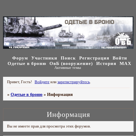
Форум
Участники
Поиск
Регистрация
Войти
Одетые в броню
ОвБ (вооружение)
История
МАХ
Активные темы
Привет, Гость!
Войдите
или
зарегистрируйтесь
.
»
Одетые в броню
»
Информация
Информация
Вы не имеете прав для просмотра этих форумов.